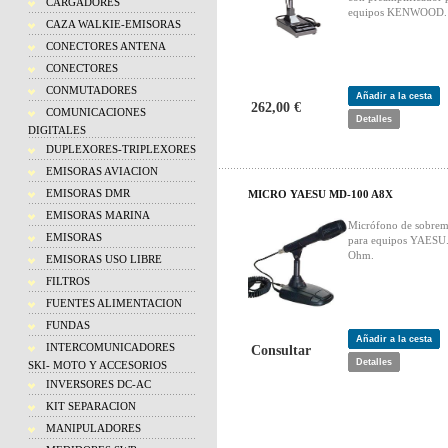
CARGADORES
equipos KENWOOD.
CAZA WALKIE-EMISORAS
CONECTORES ANTENA
CONECTORES
CONMUTADORES
Añadir a la cesta
262,00 €
COMUNICACIONES
Detalles
DIGITALES
DUPLEXORES-TRIPLEXORES
EMISORAS AVIACION
EMISORAS DMR
MICRO YAESU MD-100 A8X
EMISORAS MARINA
Micrófono de sobrem
EMISORAS
para equipos YAESU
Ohm.
EMISORAS USO LIBRE
FILTROS
FUENTES ALIMENTACION
FUNDAS
Añadir a la cesta
INTERCOMUNICADORES
Consultar
Detalles
SKI- MOTO Y ACCESORIOS
INVERSORES DC-AC
KIT SEPARACION
MANIPULADORES