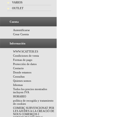
VARIOS
OUTLET
Cuenta
Autentificarse
Crear Cuenta
Información
WWW.SCATTER.ES
Condiciones de venta
Formas de pago
Protección de datos
Contacto
Donde estamos
Consultas
Quienes somos
Idiomas
Todos los precios mostrados
incluyen IVA
HORARIO
política de recogida y tratamiento
de cookies
COMERÇ SUBVENCIONAT PER
LES AJUDES A LA CREACIÓ DE
NOUS COMERÇOS I