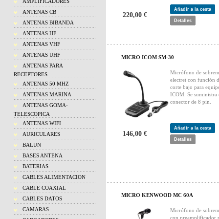
AMPLIFICADORES
Añadir a la cesta
ANTENAS CB
220,00 €
Detalles
ANTENAS BIBANDA
ANTENAS HF
ANTENAS VHF
ANTENAS UHF
MICRO ICOM SM-30
ANTENAS PARA
Micrófono de sobrem
RECEPTORES
electret con función 
ANTENAS 50 MHZ
corte bajo para equip
ANTENAS MARINA
ICOM. Se suministra
conector de 8 pin.
ANTENAS GOMA-
TELESCOPICA
ANTENAS WIFI
Añadir a la cesta
146,00 €
AURICULARES
Detalles
BALUN
BASES ANTENA
BATERIAS
CABLES ALIMENTACION
CABLE COAXIAL
MICRO KENWOOD MC 60A
CABLES DATOS
CAMARAS
Micrófono de sobrem
con preamplificador 