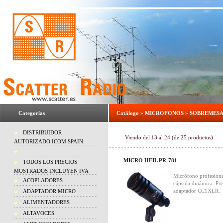
Categorías
Catálogo
»
MICROFONOS
»
SOBREMES
DISTRIBUIDOR
Viendo del
13
al
24
(de
25
productos)
AUTORIZADO ICOM SPAIN
MICRO HEIL PR-781
TODOS LOS PRECIOS
MOSTRADOS INCLUYEN IVA
Micrófono profesiona
ACOPLADORES
cápsula dinámica. Pre
adaptador CC1XLR.
ADAPTADOR MICRO
ALIMENTADORES
ALTAVOCES