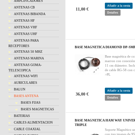
AMPLIFICADORES
Añadir a la cesta
ANTENAS CB
11,00 €
Detalles
ANTENAS BIBANDA
ANTENAS HF
ANTENAS VHF
ANTENAS UHF
ANTENAS PARA
RECEPTORES
BASE MAGNETICA DIAMOND DP-SM
ANTENAS 50 MHZ
Base magnética de co
ANTENAS MARINA
marron con conexión
ANTENAS GOMA-
11 cm diámetro. Inc
de cable RG-58 con c
TELESCOPICA
>PL
ANTENAS WIFI
AURICULARES
BALUN
Añadir a la cesta
36,00 €
BASES ANTENA
Detalles
BASES FIJAS
BASES MAGNETICAS
BATERIAS
BASE MAGNETICA HAM WAY UNIVE
CABLES ALIMENTACION
TRIPLE
CABLE COAXIAL
Soporte Magnético un
con tres imanes de 9