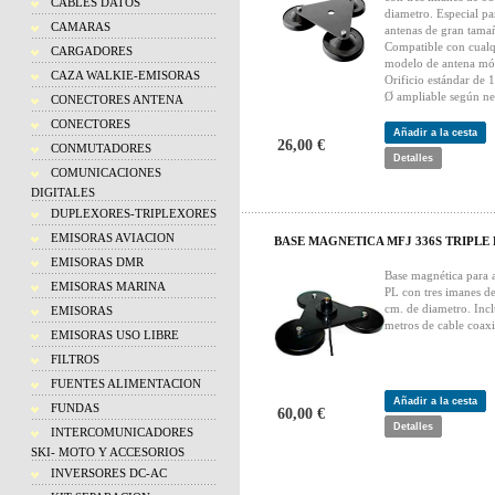
CABLES DATOS
diametro. Especial pa
CAMARAS
antenas de gran tama
Compatible con cualq
CARGADORES
modelo de antena móv
CAZA WALKIE-EMISORAS
Orificio estándar de
Ø ampliable según ne
CONECTORES ANTENA
CONECTORES
Añadir a la cesta
26,00 €
CONMUTADORES
Detalles
COMUNICACIONES
DIGITALES
DUPLEXORES-TRIPLEXORES
EMISORAS AVIACION
BASE MAGNETICA MFJ 336S TRIPLE 
EMISORAS DMR
Base magnética para 
EMISORAS MARINA
PL con tres imanes d
cm. de diametro. Inc
EMISORAS
metros de cable coaxi
EMISORAS USO LIBRE
FILTROS
FUENTES ALIMENTACION
Añadir a la cesta
FUNDAS
60,00 €
Detalles
INTERCOMUNICADORES
SKI- MOTO Y ACCESORIOS
INVERSORES DC-AC