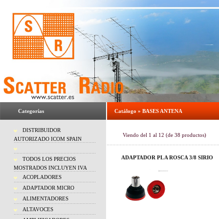
Categorías
Catálogo
»
BASES ANTENA
DISTRIBUIDOR
Viendo del
1
al
12
(de
38
productos)
AUTORIZADO ICOM SPAIN
ADAPTADOR PL A ROSCA 3/8 SIRIO
TODOS LOS PRECIOS
MOSTRADOS INCLUYEN IVA
ACOPLADORES
ADAPTADOR MICRO
ALIMENTADORES
ALTAVOCES