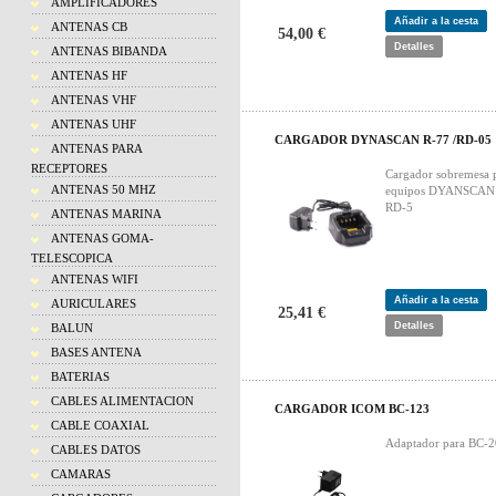
AMPLIFICADORES
Añadir a la cesta
ANTENAS CB
54,00 €
Detalles
ANTENAS BIBANDA
ANTENAS HF
ANTENAS VHF
ANTENAS UHF
CARGADOR DYNASCAN R-77 /RD-05
ANTENAS PARA
RECEPTORES
Cargador sobremesa 
ANTENAS 50 MHZ
equipos DYANSCAN 
RD-5
ANTENAS MARINA
ANTENAS GOMA-
TELESCOPICA
ANTENAS WIFI
Añadir a la cesta
AURICULARES
25,41 €
Detalles
BALUN
BASES ANTENA
BATERIAS
CABLES ALIMENTACION
CARGADOR ICOM BC-123
CABLE COAXIAL
Adaptador para BC-
CABLES DATOS
CAMARAS