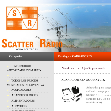
Categorías
Catálogo
»
CARGADORES
DISTRIBUIDOR
Viendo del
1
al
12
(de
34
productos)
AUTORIZADO ICOM SPAIN
ADAPTADOR KENWOOD KVC-22
TODOS LOS PRECIOS
MOSTRADOS INCLUYEN IVA
Adaptador para carga
ACOPLADORES
vehículo de equipos
KENWOOD. (requier
ADAPTADOR MICRO
cargador KSC-35 no
ALIMENTADORES
suministrado)
ALTAVOCES