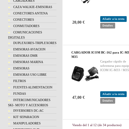
CARGADORES
CAZA WALKIE-EMISORAS
CONECTORES ANTENA
Añadir a la cesta
CONECTORES
20,00 €
CONMUTADORES
Detalles
COMUNICACIONES
DIGITALES
DUPLEXORES-TRIPLEXORES
EMISORAS AVIACION
CARGADOR ICOM BC-162 para IC-M33
EMISORAS DMR
M35
Cargador rápido de
EMISORAS MARINA
sobremesa para equip
EMISORAS
ICOM IC-M33 / M35
EMISORAS USO LIBRE
FILTROS
FUENTES ALIMENTACION
FUNDAS
Añadir a la cesta
47,00 €
INTERCOMUNICADORES
Detalles
SKI- MOTO Y ACCESORIOS
INVERSORES DC-AC
KIT SEPARACION
MANIPULADORES
Viendo del
1
al
12
(de
34
productos)