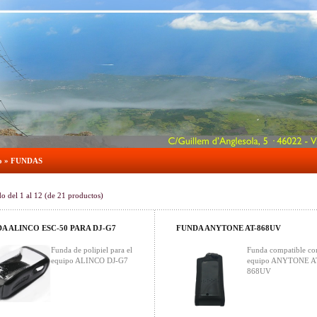
o
»
FUNDAS
do del
1
al
12
(de
21
productos)
A ALINCO ESC-50 PARA DJ-G7
FUNDA ANYTONE AT-868UV
Funda de polipiel para el
Funda compatible co
equipo ALINCO DJ-G7
equipo ANYTONE A
868UV