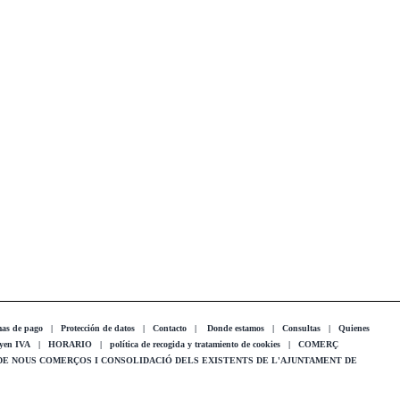
as de pago
|
Protección de datos
|
Contacto
|
Donde estamos
|
Consultas
|
Quienes
uyen IVA
|
HORARIO
|
política de recogida y tratamiento de cookies
|
COMERÇ
 DE NOUS COMERÇOS I CONSOLIDACIÓ DELS EXISTENTS DE L'AJUNTAMENT DE