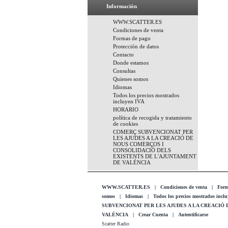
Información
WWW.SCATTER.ES
Condiciones de venta
Formas de pago
Protección de datos
Contacto
Donde estamos
Consultas
Quienes somos
Idiomas
Todos los precios mostrados
incluyen IVA
HORARIO
política de recogida y tratamiento
de cookies
COMERÇ SUBVENCIONAT PER
LES AJUDES A LA CREACIÓ DE
NOUS COMERÇOS I
CONSOLIDACIÓ DELS
EXISTENTS DE L'AJUNTAMENT
DE VALÉNCIA
WWW.SCATTER.ES
|
Condiciones de venta
|
Form
somos
|
Idiomas
|
Todos los precios mostrados incl
SUBVENCIONAT PER LES AJUDES A LA CREACIÓ
VALÉNCIA
|
Crear Cuenta
|
Autentificarse
Scatter Radio