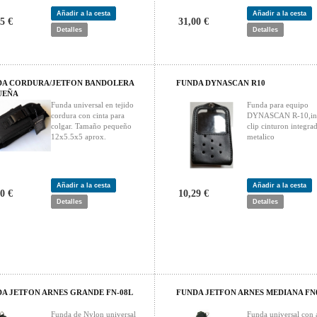
Añadir a la cesta
Añadir a la cesta
5 €
31,00 €
Detalles
Detalles
DA CORDURA/JETFON BANDOLERA
FUNDA DYNASCAN R10
UEÑA
Funda universal en tejido
Funda para equipo
cordura con cinta para
DYNASCAN R-10,in
colgar. Tamaño pequeño
clip cinturon integra
12x5.5x5 aprox.
metalico
Añadir a la cesta
Añadir a la cesta
0 €
10,29 €
Detalles
Detalles
A JETFON ARNES GRANDE FN-08L
FUNDA JETFON ARNES MEDIANA FN
Funda de Nylon universal
Funda universal con 