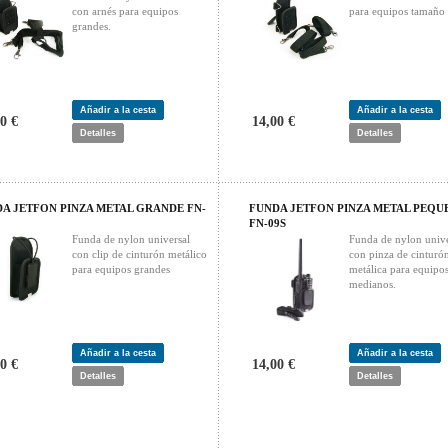
con arnés para equipos
para equipos tamaño
grandes.
Añadir a la cesta
Añadir a la cesta
0 €
14,00 €
Detalles
Detalles
A JETFON PINZA METAL GRANDE FN-
FUNDA JETFON PINZA METAL PEQU
FN-09S
Funda de nylon universal
Funda de nylon unive
con clip de cinturón metálico
con pinza de cinturó
para equipos grandes
metálica para equipo
medianos.
Añadir a la cesta
Añadir a la cesta
0 €
14,00 €
Detalles
Detalles