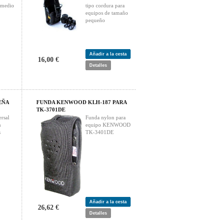
 medio
tipo cordura para
equipos de tamaño
pequeño
Añadir a la cesta
16,00 €
Detalles
EÑA
FUNDA KENWOOD KLH-187 PARA
TK-3701DE
rsal
Funda nylon para
n
equipo KENWOOD
s
TK-3401DE
Añadir a la cesta
26,62 €
Detalles