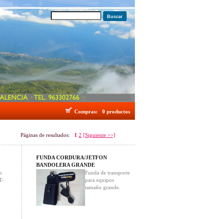
Buscar
Compras:
0 productos
Páginas de resultados:
1
2
[Siguiente >>]
FUNDA CORDURA/JETFON
BANDOLERA GRANDE
n
Funda de transporte
T-
para equipos
tamaño grande.