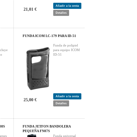
Añadir a la cesta
21,01 €
Detalles
FUNDA ICOM LC-179 PARA ID-51
Funda de polipiel
cluye
para equipo ICOM
do
ID-51
Añadir a la cesta
25,00 €
Detalles
08S
FUNDA JETFON BANDOLERA
PEQUEÑA FN07S
arnes
Funda universal