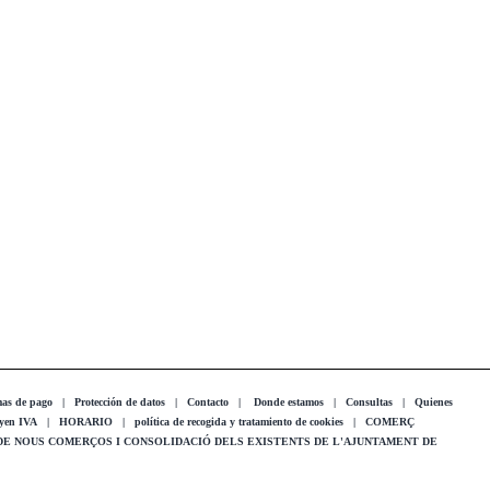
as de pago
|
Protección de datos
|
Contacto
|
Donde estamos
|
Consultas
|
Quienes
uyen IVA
|
HORARIO
|
política de recogida y tratamiento de cookies
|
COMERÇ
 DE NOUS COMERÇOS I CONSOLIDACIÓ DELS EXISTENTS DE L'AJUNTAMENT DE