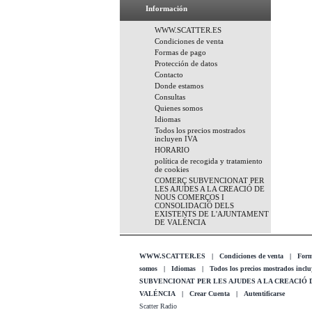
Información
WWW.SCATTER.ES
Condiciones de venta
Formas de pago
Protección de datos
Contacto
Donde estamos
Consultas
Quienes somos
Idiomas
Todos los precios mostrados
incluyen IVA
HORARIO
política de recogida y tratamiento
de cookies
COMERÇ SUBVENCIONAT PER
LES AJUDES A LA CREACIÓ DE
NOUS COMERÇOS I
CONSOLIDACIÓ DELS
EXISTENTS DE L'AJUNTAMENT
DE VALÉNCIA
WWW.SCATTER.ES
|
Condiciones de venta
|
Form
somos
|
Idiomas
|
Todos los precios mostrados incl
SUBVENCIONAT PER LES AJUDES A LA CREACIÓ
VALÉNCIA
|
Crear Cuenta
|
Autentificarse
Scatter Radio