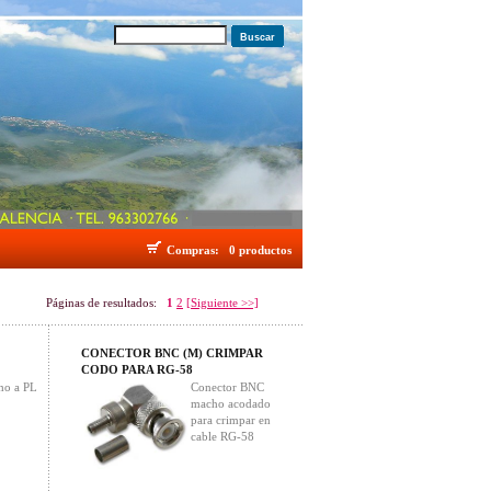
Buscar
Compras:
0 productos
Páginas de resultados:
1
2
[Siguiente >>]
CONECTOR BNC (M) CRIMPAR
CODO PARA RG-58
ho a PL
Conector BNC
macho acodado
para crimpar en
cable RG-58