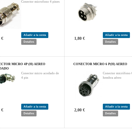
Conector microfono 4 pines
Añadir a la cesta
Añadir a la cesta
 €
1,80 €
Detalles
Detalles
CTOR MICRO 4P (H) AEREO
CONECTOR MICRO 6 P(H) AEREO
DADO
Conector micro acodado de
Conector micrófono 
4 pin
hembra aéreo
Añadir a la cesta
Añadir a la cesta
 €
2,00 €
Detalles
Detalles