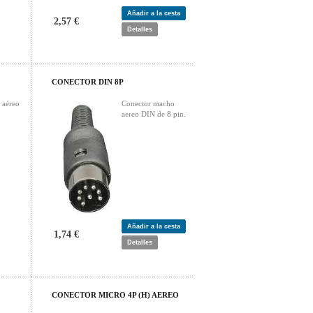
Añadir a la cesta
2,57 €
Detalles
CONECTOR DIN 8P
 aéreo
Conector macho
aereo DIN de 8 pin.
Añadir a la cesta
1,74 €
Detalles
CONECTOR MICRO 4P (H) AEREO