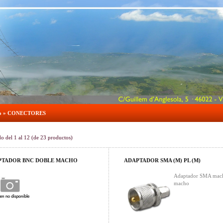
o
»
CONECTORES
do del
1
al
12
(de
23
productos)
PTADOR BNC DOBLE MACHO
ADAPTADOR SMA (M) PL (M)
Adaptador SMA mac
macho