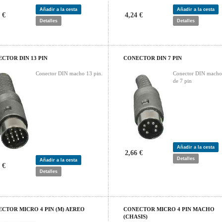
Añadir a la cesta
Añadir a la cesta
 €
4,24 €
Detalles
Detalles
CTOR DIN 13 PIN
CONECTOR DIN 7 PIN
Conector DIN macho 13 pin.
Conector DIN macho
de 7 pin
Añadir a la cesta
2,66 €
Detalles
Añadir a la cesta
 €
Detalles
CTOR MICRO 4 PIN (M) AEREO
CONECTOR MICRO 4 PIN MACHO
(CHASIS)