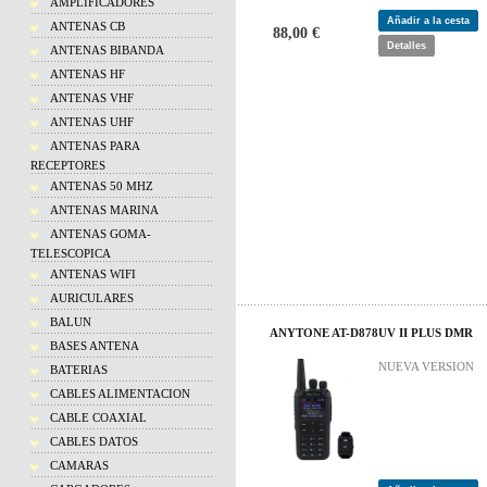
AMPLIFICADORES
Añadir a la cesta
ANTENAS CB
88,00 €
Detalles
ANTENAS BIBANDA
ANTENAS HF
ANTENAS VHF
ANTENAS UHF
ANTENAS PARA
RECEPTORES
ANTENAS 50 MHZ
ANTENAS MARINA
ANTENAS GOMA-
TELESCOPICA
ANTENAS WIFI
AURICULARES
BALUN
ANYTONE AT-D878UV II PLUS DMR
BASES ANTENA
NUEVA VERSION
BATERIAS
CABLES ALIMENTACION
CABLE COAXIAL
CABLES DATOS
CAMARAS