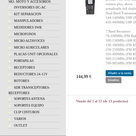
SKI- MOTO Y ACCESORIOS
version plus, ahora
INVERSORES DC-AC
actualizado full dupl
Dual Band Transmiss
KIT SEPARACION
144-146MHz VHF (
MANIPULADORES
430-440MHz UHF (
MEDIDORES SWR
7 Band Reception
MICROFONOS
76-108MHz (FM Rad
108-136MHz (AM R
MICRO ALTAVOCES
136-180MHz (FM R
MICRO AURICULARES
230-250MHz (FM R
PLACAS UNIT OPCIONALES
350-400MHz (FM R
400-512MHz (FM R
PORTAPILAS
700-985MHz (FM R
RECEPTORES
Añadir a la cesta
REDUCTORES 24-12V
144,99 €
Detalles
ROTORES
SDR TRANSCEPTORES-
RECEPTORES
SOPORTES ANTENA
Viendo del
1
al
12
(de
13
productos)
SOPORTES EQUIPO
CLIP CINTURON
VARIOS
OUTLET