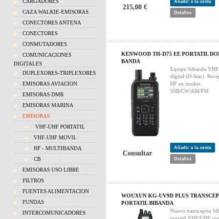
CARGADORES
Añadir a la cesta
215,00 €
CAZA WALKIE-EMISORAS
Detalles
CONECTORES ANTENA
CONECTORES
CONMUTADORES
KENWOOD TH-D75 EE PORTATIL DO
COMUNICACIONES
BANDA
DIGITALES
Equipo bibanda VH
DUPLEXORES-TRIPLEXORES
digital (D-Star). Rec
EMISORAS AVIACION
HF en modos
SSB/CW/AM/FM
EMISORAS DMR
EMISORAS MARINA
EMISORAS
VHF-UHF PORTATIL
VHF-UHF MOVIL
HF - MULTIBANDA
Añadir a la cesta
Consultar
CB
Detalles
EMISORAS USO LIBRE
FILTROS
FUENTES ALIMENTACION
WOUXUN KG-UV9D PLUS TRANSCE
FUNDAS
PORTATIL BIBANDA
Nuevo transceptor bi
INTERCOMUNICADORES
portatil VHF/UHF nu