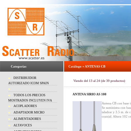
Categorías
Catálogo
»
ANTENAS CB
DISTRIBUIDOR
Viendo del
13
al
24
(de
39
productos)
AUTORIZADO ICOM SPAIN
ANTENA SIRIO AS 100
TODOS LOS PRECIOS
MOSTRADOS INCLUYEN IVA
Antena CB con base t
ACOPLADORES
Se suministra con bas
taladrar y 3.5 m. de c
ADAPTADOR MICRO
coaxial. Altura 102 c
ALIMENTADORES
ALTAVOCES