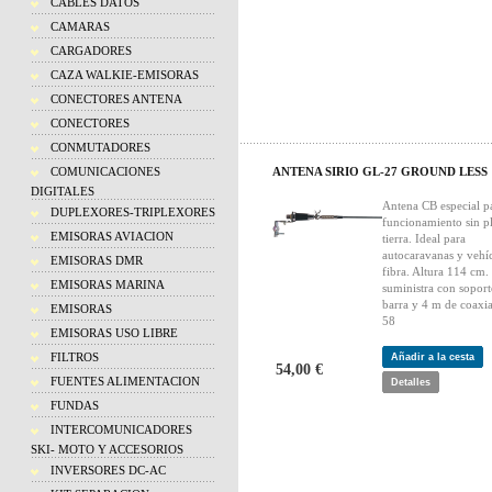
CABLES DATOS
CAMARAS
CARGADORES
CAZA WALKIE-EMISORAS
CONECTORES ANTENA
CONECTORES
CONMUTADORES
COMUNICACIONES
ANTENA SIRIO GL-27 GROUND LESS
DIGITALES
Antena CB especial p
DUPLEXORES-TRIPLEXORES
funcionamiento sin p
EMISORAS AVIACION
tierra. Ideal para
autocaravanas y vehí
EMISORAS DMR
fibra. Altura 114 cm.
EMISORAS MARINA
suministra con soport
barra y 4 m de coaxi
EMISORAS
58
EMISORAS USO LIBRE
FILTROS
Añadir a la cesta
54,00 €
FUENTES ALIMENTACION
Detalles
FUNDAS
INTERCOMUNICADORES
SKI- MOTO Y ACCESORIOS
INVERSORES DC-AC