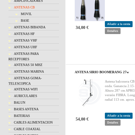
AMPLIFICADORES
ANTENAS CB
MOVIL
BASE
Añadir a la cesta
ANTENAS BIBANDA
34,00 €
Detalles
ANTENAS HF
ANTENAS VHF
ANTENAS UHF
ANTENAS PARA
RECEPTORES
ANTENAS 50 MHZ
ANTENAS MARINA
ANTENA SIRIO BOOMERANG 27w
ANTENAS GOMA-
Antena balconera CB
TELESCOPICA
onda. Ganancia 2.15 
ANTENAS WIFI
Altura 287 cm APRO
versión FIBRA. Longi
AURICULARES
radial 113 cm. aprox.
BALUN
BASES ANTENA
BATERIAS
Añadir a la cesta
54,00 €
CABLES ALIMENTACION
Detalles
CABLE COAXIAL