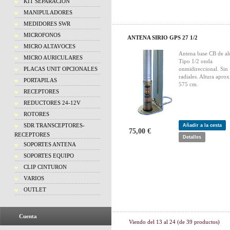
KIT SEPARACION
MANIPULADORES
MEDIDORES SWR
MICROFONOS
ANTENA SIRIO GPS 27 1/2
MICRO ALTAVOCES
Antena base CB de al
MICRO AURICULARES
Tipo 1/2 onda
PLACAS UNIT OPCIONALES
onmidireccional. Sin
radiales. Altura apro
PORTAPILAS
575 cm.
RECEPTORES
REDUCTORES 24-12V
ROTORES
SDR TRANSCEPTORES-
Añadir a la cesta
75,00 €
RECEPTORES
Detalles
SOPORTES ANTENA
SOPORTES EQUIPO
CLIP CINTURON
VARIOS
OUTLET
Cuenta
Viendo del
13
al
24
(de
39
productos)