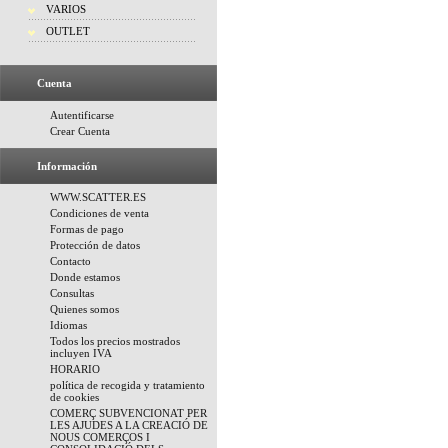
VARIOS
OUTLET
Cuenta
Autentificarse
Crear Cuenta
Información
WWW.SCATTER.ES
Condiciones de venta
Formas de pago
Protección de datos
Contacto
Donde estamos
Consultas
Quienes somos
Idiomas
Todos los precios mostrados
incluyen IVA
HORARIO
política de recogida y tratamiento
de cookies
COMERÇ SUBVENCIONAT PER
LES AJUDES A LA CREACIÓ DE
NOUS COMERÇOS I