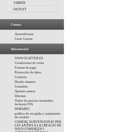
VARIOS
OUTLET
Cuenta
Autentificarse
Crear Cuenta
Información
WWW.SCATTER.ES
Condiciones de venta
Formas de pago
Protección de datos
Contacto
Donde estamos
Consultas
Quienes somos
Idiomas
Todos los precios mostrados
incluyen IVA
HORARIO
política de recogida y tratamiento
de cookies
COMERÇ SUBVENCIONAT PER
LES AJUDES A LA CREACIÓ DE
NOUS COMERÇOS I