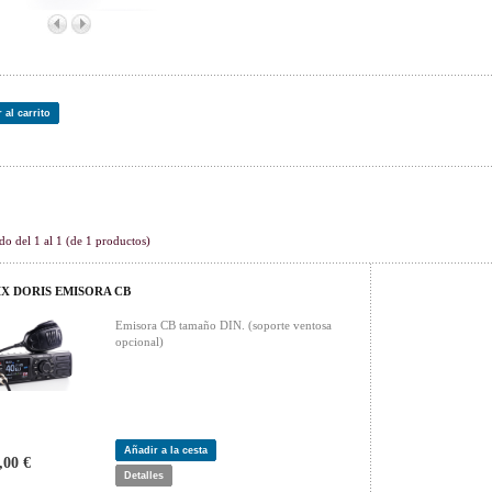
 al carrito
onados
do del
1
al
1
(de
1
productos)
IX DORIS EMISORA CB
Emisora CB tamaño DIN. (soporte ventosa
opcional)
Añadir a la cesta
,00 €
Detalles