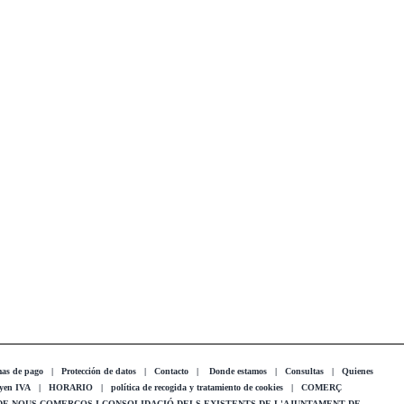
as de pago
|
Protección de datos
|
Contacto
|
Donde estamos
|
Consultas
|
Quienes
uyen IVA
|
HORARIO
|
política de recogida y tratamiento de cookies
|
COMERÇ
 DE NOUS COMERÇOS I CONSOLIDACIÓ DELS EXISTENTS DE L'AJUNTAMENT DE