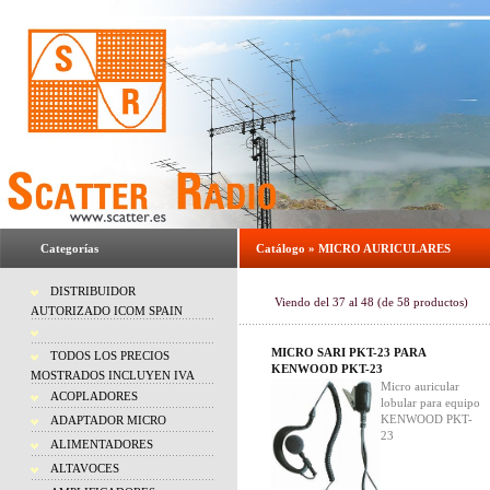
Categorías
Catálogo
»
MICRO AURICULARES
DISTRIBUIDOR
Viendo del
37
al
48
(de
58
productos)
AUTORIZADO ICOM SPAIN
MICRO SARI PKT-23 PARA
TODOS LOS PRECIOS
KENWOOD PKT-23
MOSTRADOS INCLUYEN IVA
Micro auricular
ACOPLADORES
lobular para equipo
KENWOOD PKT-
ADAPTADOR MICRO
23
ALIMENTADORES
ALTAVOCES