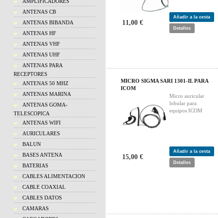
AMPLIFICADORES
ANTENAS CB
Añadir a la cesta
11,00 €
ANTENAS BIBANDA
Detalles
ANTENAS HF
ANTENAS VHF
ANTENAS UHF
ANTENAS PARA
RECEPTORES
MICRO SIGMA SARI 1301-IL PARA
ANTENAS 50 MHZ
ICOM
ANTENAS MARINA
Micro auricular
lobular para
ANTENAS GOMA-
equipos ICOM
TELESCOPICA
ANTENAS WIFI
AURICULARES
BALUN
Añadir a la cesta
BASES ANTENA
15,00 €
Detalles
BATERIAS
CABLES ALIMENTACION
CABLE COAXIAL
CABLES DATOS
CAMARAS