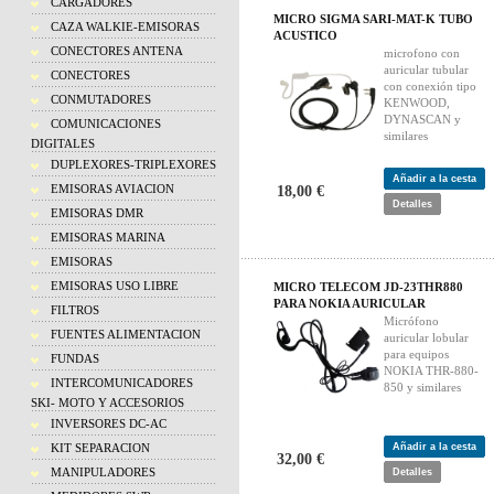
CARGADORES
MICRO SIGMA SARI-MAT-K TUBO
CAZA WALKIE-EMISORAS
ACUSTICO
CONECTORES ANTENA
microfono con
auricular tubular
CONECTORES
con conexión tipo
CONMUTADORES
KENWOOD,
DYNASCAN y
COMUNICACIONES
similares
DIGITALES
DUPLEXORES-TRIPLEXORES
Añadir a la cesta
EMISORAS AVIACION
18,00 €
Detalles
EMISORAS DMR
EMISORAS MARINA
EMISORAS
EMISORAS USO LIBRE
MICRO TELECOM JD-23THR880
PARA NOKIA AURICULAR
FILTROS
Micrófono
FUENTES ALIMENTACION
auricular lobular
para equipos
FUNDAS
NOKIA THR-880-
INTERCOMUNICADORES
850 y similares
SKI- MOTO Y ACCESORIOS
INVERSORES DC-AC
KIT SEPARACION
Añadir a la cesta
32,00 €
MANIPULADORES
Detalles