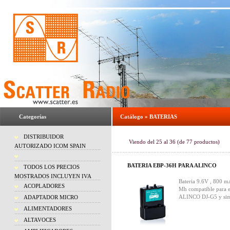
Categorías
Catálogo
»
BATERIAS
DISTRIBUIDOR
Viendo del
25
al
36
(de
77
productos)
AUTORIZADO ICOM SPAIN
BATERIA EBP-36H PARA ALINCO
TODOS LOS PRECIOS
MOSTRADOS INCLUYEN IVA
Bateria 9.6V , 800 m
ACOPLADORES
Mh compatible para 
ALINCO DJ-G5 y sim
ADAPTADOR MICRO
ALIMENTADORES
ALTAVOCES