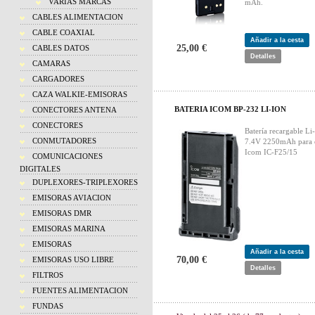
VARIAS MARCAS
mAh.
CABLES ALIMENTACION
CABLE COAXIAL
Añadir a la cesta
25,00 €
CABLES DATOS
Detalles
CAMARAS
CARGADORES
CAZA WALKIE-EMISORAS
BATERIA ICOM BP-232 LI-ION
CONECTORES ANTENA
CONECTORES
Batería recargable Li
CONMUTADORES
7.4V 2250mAh para 
Icom IC-F25/15
COMUNICACIONES
DIGITALES
DUPLEXORES-TRIPLEXORES
EMISORAS AVIACION
EMISORAS DMR
EMISORAS MARINA
EMISORAS
Añadir a la cesta
70,00 €
EMISORAS USO LIBRE
Detalles
FILTROS
FUENTES ALIMENTACION
FUNDAS