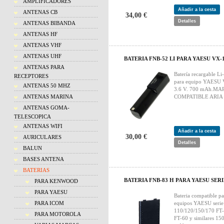
AMPLIFICADORES
Añadir a la cesta
ANTENAS CB
34,00 €
Detalles
ANTENAS BIBANDA
ANTENAS HF
ANTENAS VHF
ANTENAS UHF
BATERIA FNB-52 LI PARA YAESU VX-
ANTENAS PARA
Batería recargable Li
RECEPTORES
para equipo YAESU
ANTENAS 50 MHZ
3.6 V. 700 mAh.MA
ANTENAS MARINA
COMPATIBLE ARIA
ANTENAS GOMA-
TELESCOPICA
ANTENAS WIFI
Añadir a la cesta
30,00 €
AURICULARES
Detalles
BALUN
BASES ANTENA
BATERIAS
BATERIA FNB-83 H PARA YAESU SERI
PARA KENWOOD
PARA YAESU
Bateria compatible pa
PARA ICOM
equipos YAESU seri
110/120/150/170 FT
PARA MOTOROLA
FT-60 y similares 15