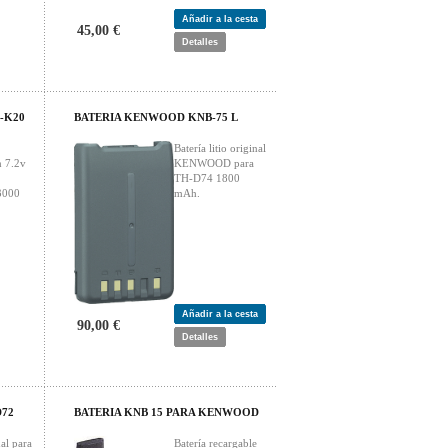
Añadir a la cesta
45,00 €
Detalles
-K20
BATERIA KENWOOD KNB-75 L
Batería litio original
 7.2v
KENWOOD para
TH-D74 1800
3000
mAh.
Añadir a la cesta
90,00 €
Detalles
D72
BATERIA KNB 15 PARA KENWOOD
al para
Batería recargable