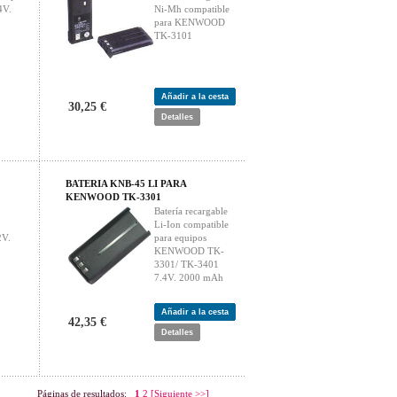
4V.
Ni-Mh compatible
para KENWOOD
TK-3101
Añadir a la cesta
30,25 €
Detalles
BATERIA KNB-45 LI PARA
KENWOOD TK-3301
Batería recargable
Li-Ion compatible
V.
para equipos
KENWOOD TK-
3301/ TK-3401
7.4V. 2000 mAh
Añadir a la cesta
42,35 €
Detalles
Páginas de resultados:
1
2
[Siguiente >>]