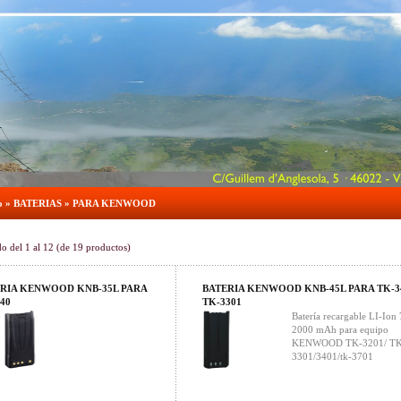
o
»
BATERIAS
»
PARA KENWOOD
do del
1
al
12
(de
19
productos)
RIA KENWOOD KNB-35L PARA
BATERIA KENWOOD KNB-45L PARA TK-34
40
TK-3301
Batería recargable LI-Ion
2000 mAh para equipo
KENWOOD TK-3201/ TK
3301/3401/tk-3701