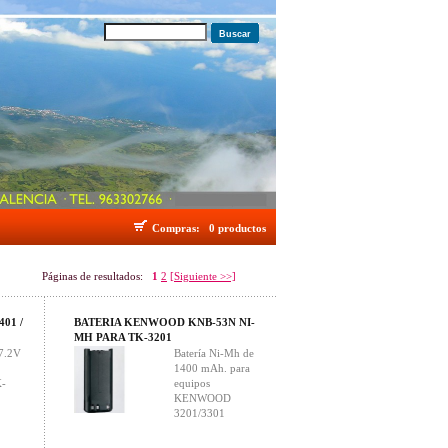
Buscar
Compras:
0 productos
Páginas de resultados:
1
2
[Siguiente >>]
01 /
BATERIA KENWOOD KNB-53N NI-
MH PARA TK-3201
 7.2V
Batería Ni-Mh de
1400 mAh. para
-
equipos
KENWOOD
3201/3301