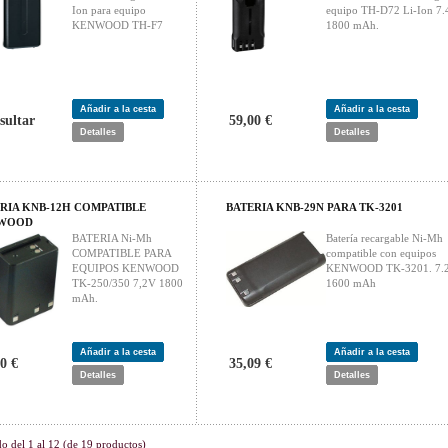
Ion para equipo
equipo TH-D72 Li-Ion 7.
KENWOOD TH-F7
1800 mAh.
Añadir a la cesta
Añadir a la cesta
sultar
59,00 €
Detalles
Detalles
RIA KNB-12H COMPATIBLE
BATERIA KNB-29N PARA TK-3201
WOOD
BATERIA Ni-Mh
Batería recargable Ni-Mh
COMPATIBLE PARA
compatible con equipos
EQUIPOS KENWOOD
KENWOOD TK-3201. 7.2
TK-250/350 7,2V 1800
1600 mAh
mAh.
Añadir a la cesta
Añadir a la cesta
0 €
35,09 €
Detalles
Detalles
do del
1
al
12
(de
19
productos)