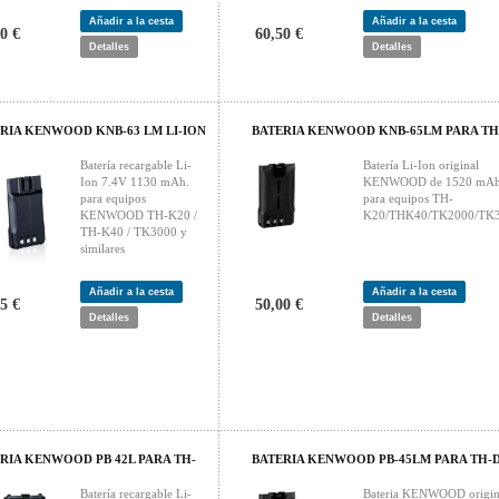
Añadir a la cesta
Añadir a la cesta
0 €
60,50 €
Detalles
Detalles
RIA KENWOOD KNB-63 LM LI-ION
BATERIA KENWOOD KNB-65LM PARA TH
Batería recargable Li-
Batería Li-Ion original
Ion 7.4V 1130 mAh.
KENWOOD de 1520 mAh
para equipos
para equipos TH-
KENWOOD TH-K20 /
K20/THK40/TK2000/TK
TH-K40 / TK3000 y
similares
Añadir a la cesta
Añadir a la cesta
5 €
50,00 €
Detalles
Detalles
RIA KENWOOD PB 42L PARA TH-
BATERIA KENWOOD PB-45LM PARA TH-
Batería recargable Li-
Bateria KENWOOD origin