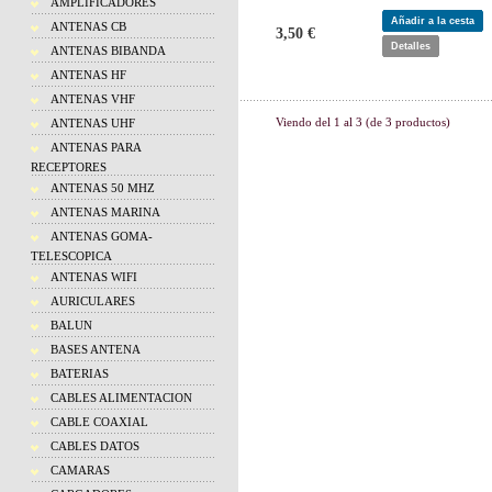
AMPLIFICADORES
Añadir a la cesta
ANTENAS CB
3,50 €
Detalles
ANTENAS BIBANDA
ANTENAS HF
ANTENAS VHF
Viendo del
1
al
3
(de
3
productos)
ANTENAS UHF
ANTENAS PARA
RECEPTORES
ANTENAS 50 MHZ
ANTENAS MARINA
ANTENAS GOMA-
TELESCOPICA
ANTENAS WIFI
AURICULARES
BALUN
BASES ANTENA
BATERIAS
CABLES ALIMENTACION
CABLE COAXIAL
CABLES DATOS
CAMARAS