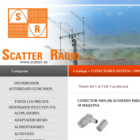
Categorías
Catálogo
»
CONECTORES ANTENA
»
SM
DISTRIBUIDOR
Viendo del
1
al
3
(de
3
productos)
AUTORIZADO ICOM SPAIN
CONECTOR SMA (M) ACODADO PARA
TODOS LOS PRECIOS
58 MAQUINA
MOSTRADOS INCLUYEN IVA
ACOPLADORES
ADAPTADOR MICRO
ALIMENTADORES
ALTAVOCES