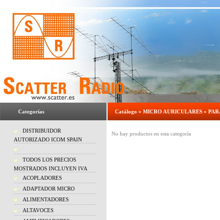
Categorías
Catálogo
»
MICRO AURICULARES
»
PAR
DISTRIBUIDOR
No hay productos en esta categoría
AUTORIZADO ICOM SPAIN
TODOS LOS PRECIOS
MOSTRADOS INCLUYEN IVA
ACOPLADORES
ADAPTADOR MICRO
ALIMENTADORES
ALTAVOCES