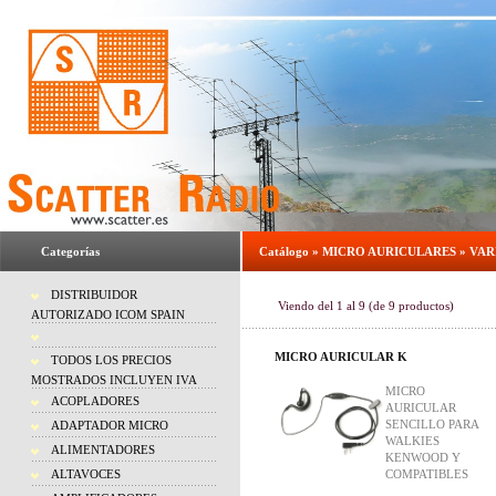
Categorías
Catálogo
»
MICRO AURICULARES
»
VAR
DISTRIBUIDOR
Viendo del
1
al
9
(de
9
productos)
AUTORIZADO ICOM SPAIN
MICRO AURICULAR K
TODOS LOS PRECIOS
MOSTRADOS INCLUYEN IVA
MICRO
ACOPLADORES
AURICULAR
SENCILLO PARA
ADAPTADOR MICRO
WALKIES
ALIMENTADORES
KENWOOD Y
ALTAVOCES
COMPATIBLES