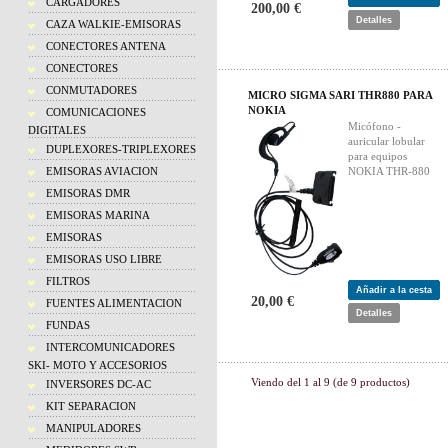
CARGADORES
200,00 €
Detalles
CAZA WALKIE-EMISORAS
CONECTORES ANTENA
CONECTORES
CONMUTADORES
MICRO SIGMA SARI THR880 PARA
NOKIA
COMUNICACIONES
Micófono -
DIGITALES
auricular lobular
DUPLEXORES-TRIPLEXORES
para equipos
EMISORAS AVIACION
NOKIA THR-880
EMISORAS DMR
EMISORAS MARINA
EMISORAS
EMISORAS USO LIBRE
FILTROS
Añadir a la cesta
20,00 €
FUENTES ALIMENTACION
Detalles
FUNDAS
INTERCOMUNICADORES
SKI- MOTO Y ACCESORIOS
Viendo del
1
al
9
(de
9
productos)
INVERSORES DC-AC
KIT SEPARACION
MANIPULADORES