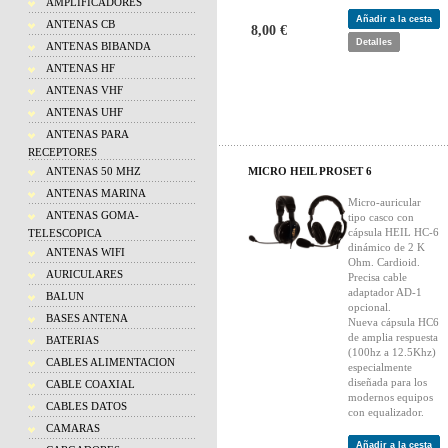
AMPLIFICADORES
Añadir a la cesta
ANTENAS CB
8,00 €
Detalles
ANTENAS BIBANDA
ANTENAS HF
ANTENAS VHF
ANTENAS UHF
ANTENAS PARA
RECEPTORES
ANTENAS 50 MHZ
MICRO HEIL PROSET 6
ANTENAS MARINA
Micro-auricular
ANTENAS GOMA-
tipo casco con
cápsula HEIL HC-6
TELESCOPICA
dinámico de 2 K
ANTENAS WIFI
Ohm. Cardioid.
AURICULARES
Precisa cable
adaptador AD-1
BALUN
opcional.
BASES ANTENA
Nueva cápsula HC6
de amplia respuesta
BATERIAS
(100hz a 12.5Khz)
CABLES ALIMENTACION
especialmente
diseñada para los
CABLE COAXIAL
modernos equipos
CABLES DATOS
con equalizador.
CAMARAS
Añadir a la cesta