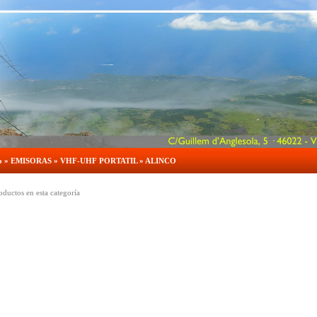
o
»
EMISORAS
»
VHF-UHF PORTATIL
»
ALINCO
ductos en esta categoría